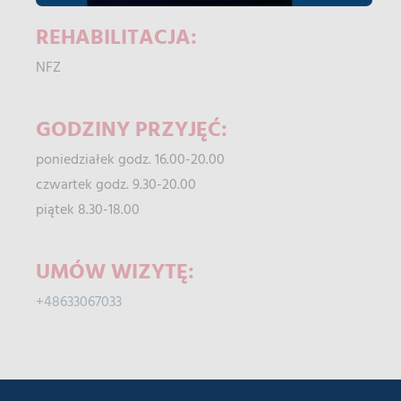
REHABILITACJA:
NFZ
GODZINY PRZYJĘĆ:
poniedziałek godz. 16.00-20.00
czwartek godz. 9.30-20.00
piątek 8.30-18.00
UMÓW WIZYTĘ:
+48633067033