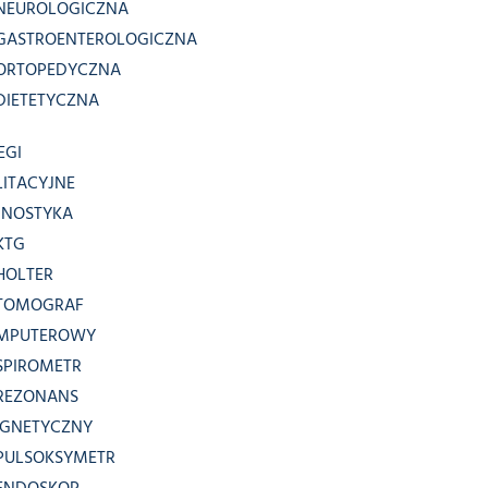
NEUROLOGICZNA
GASTROENTEROLOGICZNA
ORTOPEDYCZNA
DIETETYCZNA
EGI
LITACYJNE
GNOSTYKA
KTG
HOLTER
TOMOGRAF
MPUTEROWY
SPIROMETR
REZONANS
GNETYCZNY
PULSOKSYMETR