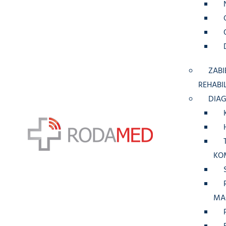
ZABI
REHABI
DIA
KO
MA