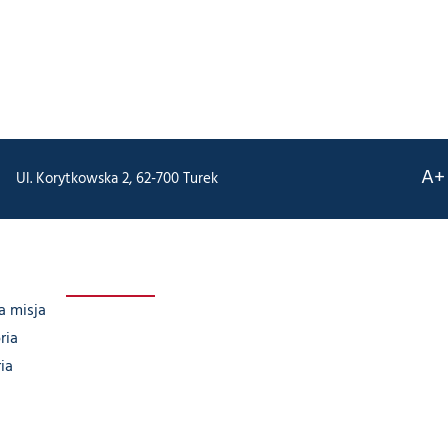
A+
Ul. Korytkowska 2, 62-700 Turek
a misja
ria
ia