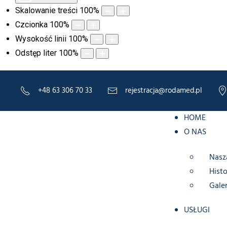
Skalowanie treści
100
%
Czcionka
100
%
Wysokość linii
100
%
Odstęp liter
100
%
+48 63 306 70 33
rejestracja@rodamed.pl
HOME
O NAS
Nasz
Histo
Galer
USŁUGI