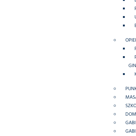
OPIE
GI
PUN
MAS
SZK
DOM
GABI
GAB