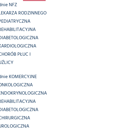
dnie NFZ
LEKARZA RODZINNEGO
PEDIATRYCZNA
REHABILITACYJNA
DIABETOLOGICZNA
KARDIOLOGICZNA
CHORÓB PŁUC I
UŹLICY
dnie KOMERCYJNE
ONKOLOGICZNA
ENDOKRYNOLOGICZNA
REHABILITACYJNA
DIABETOLOGICZNA
CHIRURGICZNA
UROLOGICZNA