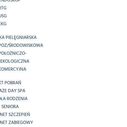
ENDOSKOP
RTG
USG
EKG
KA PIELĘGNIARSKA
POZ/ŚRODOWISKOWA
POŁOŻNICZO-
NEKOLOGICZNA
KOMERCYJNA
KT POBRAŃ
AŻE DAY SPA
OŁA RODZENIA
 SENIORA
NET SZCZEPIEŃ
INET ZABIEGOWY