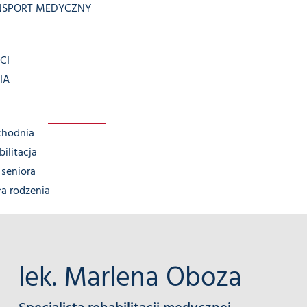
NSPORT MEDYCZNY
CI
IA
chodnia
ilitacja
seniora
ła rodzenia
lek. Marlena Oboza